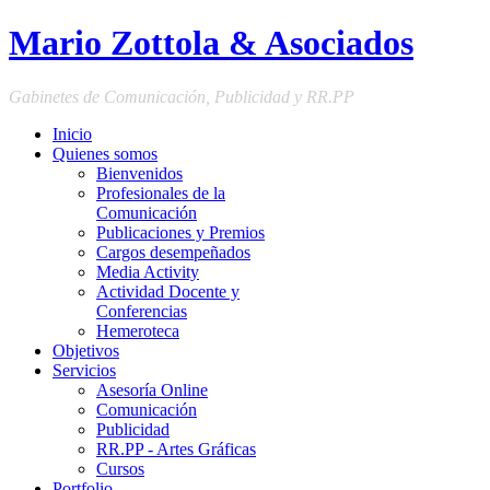
Mario Zottola & Asociados
Gabinetes de Comunicación, Publicidad y RR.PP
Inicio
Quienes somos
Bienvenidos
Profesionales de la
Comunicación
Publicaciones y Premios
Cargos desempeñados
Media Activity
Actividad Docente y
Conferencias
Hemeroteca
Objetivos
Servicios
Asesoría Online
Comunicación
Publicidad
RR.PP - Artes Gráficas
Cursos
Portfolio