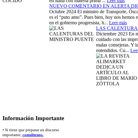
en Italia con materia prima ...
Leer más
NUEVO COMENTARIO EN ALERTA DIG
Octubre 2024
El ministro de Transporte, Ósc
es el “puto amo”. Pues bien, hoy nos hemos e
en el gobierno progresista, h...
Leer más
LAS CALENTURAS
Diciembre 2023
En mi
cuidado con las impro
malas consejeras. Y l
entendidos. Cu...
Lee
Información Importante
• Si tiene que preparar un discurso
importante,
consúltenos.